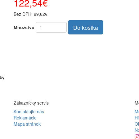
122,54€
Bez DPH: 99,62€
Do košíka
Množstvo
aby
Zákaznícky servis
Mô
Kontaktujte nás
Mô
Reklamácie
Hi
Mapa stránok
O
N