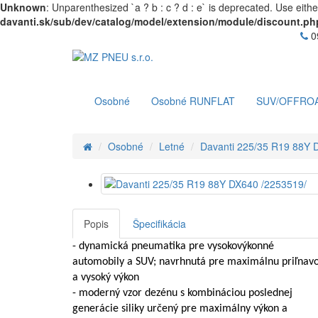
Unknown
: Unparenthesized `a ? b : c ? d : e` is deprecated. Use either `
davanti.sk/sub/dev/catalog/model/extension/module/discount.ph
0
Osobné
Osobné RUNFLAT
SUV/OFFRO
Osobné
Letné
Davanti 225/35 R19 88Y 
Popis
Špecifikácia
- dynamická pneumatika pre vysokovýkonné
automobily a SUV; navrhnutá pre maximálnu priľnav
a vysoký výkon
- moderný vzor dezénu s kombináciou poslednej
generácie siliky určený pre maximálny výkon a