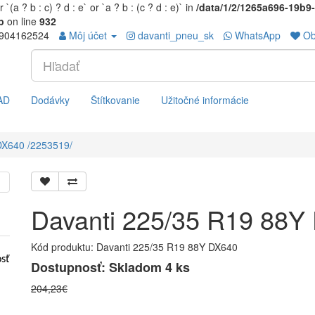
(a ? b : c) ? d : e` or `a ? b : (c ? d : e)` in
/data/1/2/1265a696-19b
p
on line
932
904162524
Môj účet
davanti_pneu_sk
WhatsApp
Ob
AD
Dodávky
Štítkovanie
Užitočné informácie
DX640 /2253519/
Davanti 225/35 R19 88Y
Kód produktu: Davanti 225/35 R19 88Y DX640
osť
Dostupnosť: Skladom 4 ks
204,23€