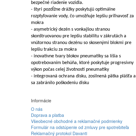
bezpečné riadenie vozidla.
- štyri pozdĺžne drážky poskytujú optimálne
rozptyľovanie vody, čo umožňuje lepšiu priľnavosť za
mokra
- asymetrický dezén s vonkajšou stranou
skonštruovanou pre lepšiu stabilitu v zákrutách a
vnútornou stranou dezénu so skosenými blokmi pre
lepšiu trakciu za mokra
- inovatívne tvary blokov pneumatiky sa líšia s
opotrebovaním behúňa, ktoré poskytuje progresívny
výkon počas celej životnosti pneumatiky
- integrovaná ochrana disku, zosilnená pätka plášťa 
sa zabránilo poškodeniu disku
Informácie
O nás
Doprava a platba
Všeobecné obchodné a reklamačné podmienky
Formulár na odstúpenie od zmluvy pre spotrebiteľa
Reklamačný protokol Davanti