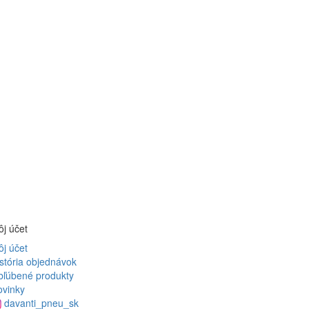
j účet
j účet
stória objednávok
bľúbené produkty
ovinky
davanti_pneu_sk