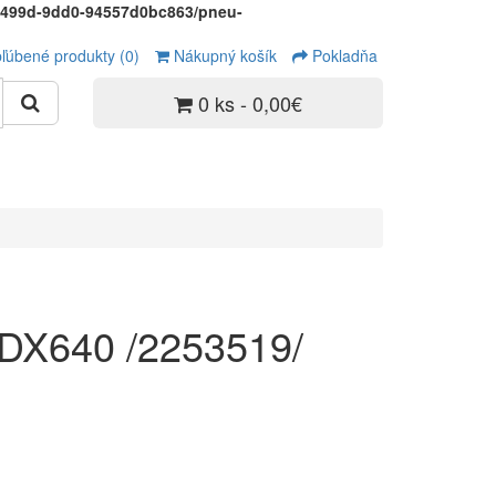
9-499d-9dd0-94557d0bc863/pneu-
ľúbené produkty (0)
Nákupný košík
Pokladňa
0 ks - 0,00€
 DX640 /2253519/