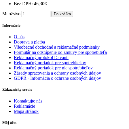
Bez DPH: 46,30€
Množstvo
Do košíka
Informácie
O nás
Doprava a platba
Všeobecné obchodné a reklamačné podmienky
Formulár na odstúpenie od zmluvy pre spotrebiteľa
Reklamačný protokol Davanti
Reklamačný poriadok pre spotrebiteľov
Reklamačný poriadok pre nie spotrebiteľov
Zásady spracovania a ochrany osobných údajov
GDPR - Informácia o ochrane osobných údajov
Zákaznícky servis
Kontaktujte nás
Reklamácie
Mapa stránok
Môj účet