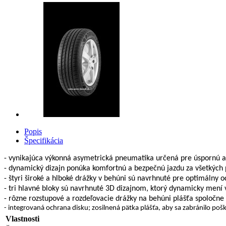
Popis
Špecifikácia
- vynikajúca výkonná asymetrická pneumatika určená pre úspornú a 
- dynamický dizajn ponúka komfortnú a bezpečnú jazdu za všetkýc
- štyri široké a hlboké drážky v behúni sú navrhnuté pre optimálny
- tri hlavné bloky sú navrhnuté 3D dizajnom, ktorý dynamicky mení v
- rôzne rozstupové a rozdeľovacie drážky na behúni plášťa spoločne
- integrovaná ochrana disku; zosilnená pätka plášťa, aby sa zabránilo poš
Vlastnosti