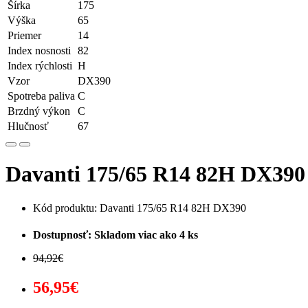
Šírka
175
Výška
65
Priemer
14
Index nosnosti
82
Index rýchlosti
H
Vzor
DX390
Spotreba paliva
C
Brzdný výkon
C
Hlučnosť
67
Davanti 175/65 R14 82H DX390 
Kód produktu: Davanti 175/65 R14 82H DX390
Dostupnosť: Skladom viac ako 4 ks
94,92€
56,95€