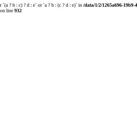
(a ? b : c) ? d : e` or `a ? b : (c ? d : e)` in
/data/1/2/1265a696-19b9
on line
932