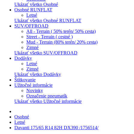
Ukázať všetko Osobné
Osobné RUNFLAT
Letné
Ukázať všetko Osobné RUNFLAT
SUV/OFFROAD
All - Terrain ( 50% terén/ 50% cesta)
Street - Terrain ( cestné )
Mud - Terrain (80% terén/ 20% cesta)
Zimné
Ukázať všetko SUV/OFFROAD
Dodávky
Letné
Zimné
Ukázať všetko Dodávky
Štítkovanie
Užitočné informácie
Novinky
Označenie pneumatík
Ukázať všetko Užitočné informácie
Osobné
Letné
Davanti 175/65 R14 82H DX390 /1756514/