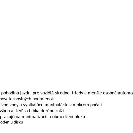
pohodlnú jazdu, pre vozidlá strednej triedy a menšie osobné automo
h poveternostných podmienok
 odvod vody a vynikajúcu manipuláciu v mokrom počasí
ýkon aj keď sa hĺbka dezénu zníži
 pracujú na minimalizácii a obmedzení hluku
kodeniu disku