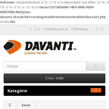
Unknown
: Unparenthesized `a ? b : c ? d : e` is deprecated. Use either `(a ? b : c)
? d : e` or `a ? b : (c ? d : e)` in
/data/1/2/1265a696-19b9-499d-9dd0-
94557d0bc863/pneu-
davanti.sk/sub/dev/catalog/model/extension/module/discount.php
on line
932
davanti_pneu_sk
WhatsApp
0 ks - 0,00€
Kategórie
Zimné