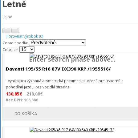
Letné
Letné
Porovnať výrobok (0)
Zoradiť podľa:
Zobraziť:
Enter search phase above...
Davanti 195/55 R16 87V DX390 XRP /1955516/
- vynikajúca výkonná asymetrická pneumatika určená pre úspornú a
pohodlnú jazdu, pre vozidlá stredne..
130,85€
218,08€
Bez DPH: 106,38€
DO KOŠÍKA