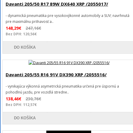
Davanti 205/50 R17 89W DX640 XRP /2055017/
- dynamická pneumatika pre vysokovýkonné automobily a SUV; navrhnutá
pre maximálnu priľnavosť a..
148,29€
247,16€
Bez DPH: 120,56€
DO KOŠÍKA
Davanti 205/55 R16 91V DX390 XRP /2055516/
- vynikajúca výkonná asymetrická pneumatika určená pre úspornú a
pohodlnú jazdu, pre vozidlá stredne..
138,46€
230,76€
Bez DPH: 112,57€
DO KOŠÍKA