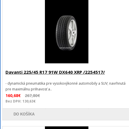
Davanti 225/45 R17 91W DX640 XRP /2254517/
- dynamická pneumatika pre vysokovýkonné automobily a SUV; navrhnutá
pre maximálnu priľnavosť a..
160,68€
267,80€
Bez DPH: 130,63€
DO KOŠÍKA