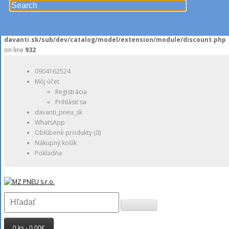
Unknown
: Unparenthesized `a ? b : c ? d : e` is deprecated. Use either `(a ? b : 
? d : e` or `a ? b : (c ? d : e)` in
/data/1/2/1265a696-19b9-499d-9dd0-
94557d0bc863/pneu-
davanti.sk/sub/dev/catalog/model/extension/module/discount.php
on line
932
0904162524
Môj účet
Registrácia
Prihlásiť sa
davanti_pneu_sk
WhatsApp
Obľúbené produkty (0)
Nákupný košík
Pokladňa
0 ks - 0,00€