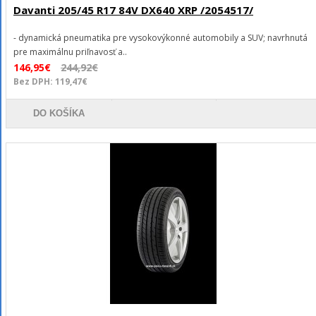
Davanti 205/45 R17 84V DX640 XRP /2054517/
- dynamická pneumatika pre vysokovýkonné automobily a SUV; navrhnutá
pre maximálnu priľnavosť a..
146,95€
244,92€
Bez DPH: 119,47€
DO KOŠÍKA