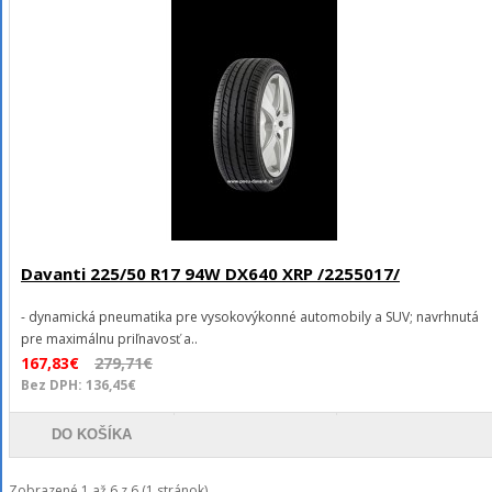
Davanti 225/50 R17 94W DX640 XRP /2255017/
- dynamická pneumatika pre vysokovýkonné automobily a SUV; navrhnutá
pre maximálnu priľnavosť a..
167,83€
279,71€
Bez DPH: 136,45€
DO KOŠÍKA
Zobrazené 1 až 6 z 6 (1 stránok)