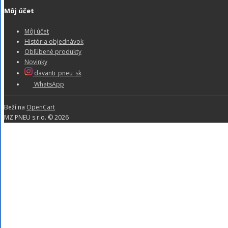
Môj účet
Môj účet
História objednávok
Obľúbené produkty
Novinky
davanti_pneu_sk
WhatsApp
Beží na
OpenCart
MZ PNEU s.r.o. © 2026