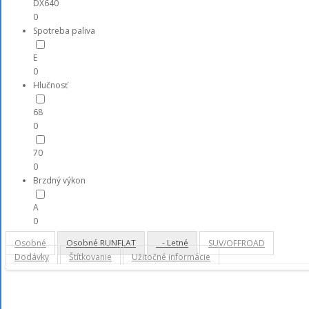
DX640
0
Spotreba paliva
E
0
Hlučnosť
68
0
70
0
Brzdný výkon
A
0
Osobné
Osobné RUNFLAT
- Letné
SUV/OFFROAD
Dodávky
Štítkovanie
Užitočné informácie